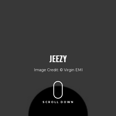
JEEZY
Virgin EMI