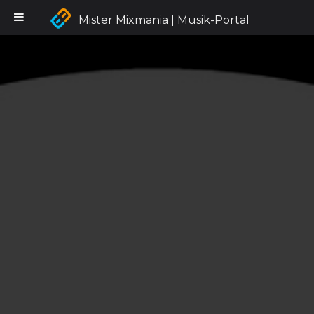
Mister Mixmania | Musik-Portal