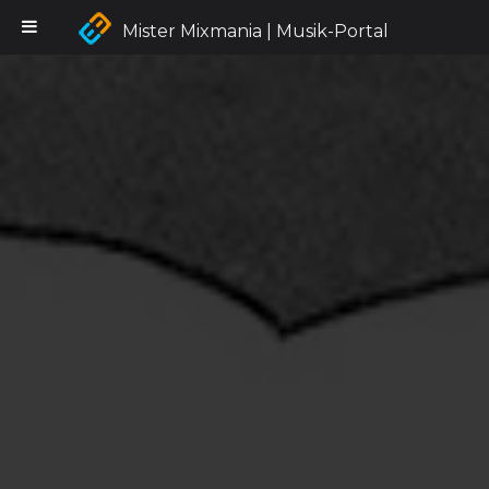
Mister Mixmania | Musik-Portal