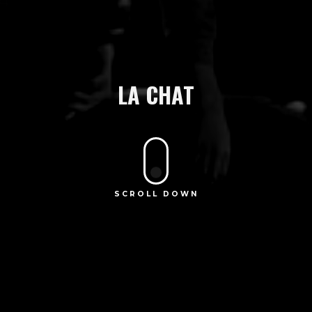
LA CHAT