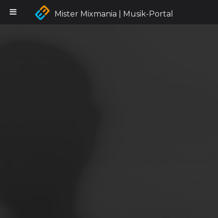
Mister Mixmania | Musik-Portal