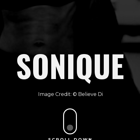
SONIQUE
Believe Di