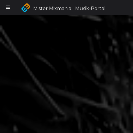
Mister Mixmania | Musik-Portal