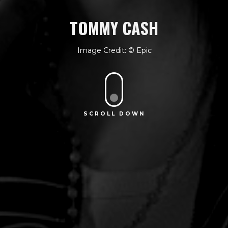
TOMMY CASH
Epic