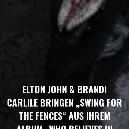
ELTON JOHN & BRANDI
CARLILE BRINGEN „SWING FOR
THE FENCES“ AUS IHREM
ALBUM „WHO BELIEVES IN