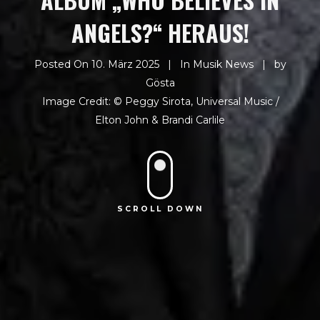
ANGELS?“ HERAUS!
Posted On 10. März 2025
In
Musik News
by
Gösta
Peggy Sirota, Universal Music /
Elton John & Brandi Carlile