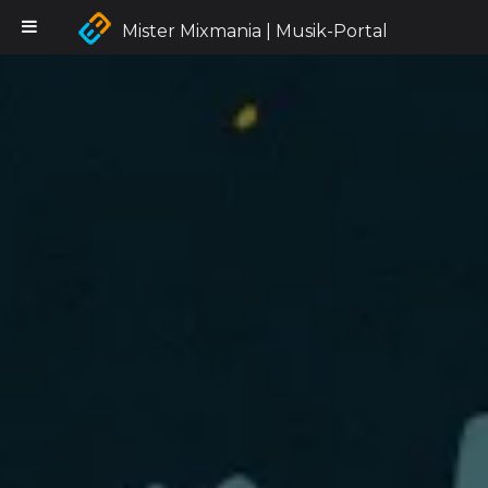
Mister Mixmania | Musik-Portal