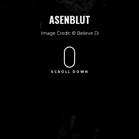
ASENBLUT
Believe Di