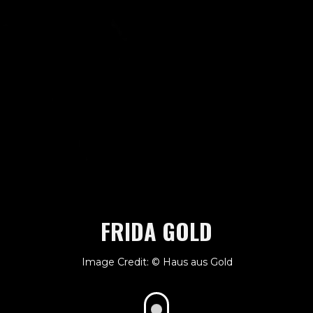
FRIDA GOLD
Haus aus Gold