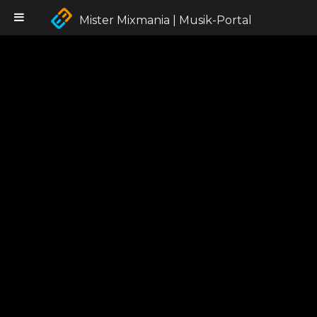
Mister Mixmania | Musik-Portal