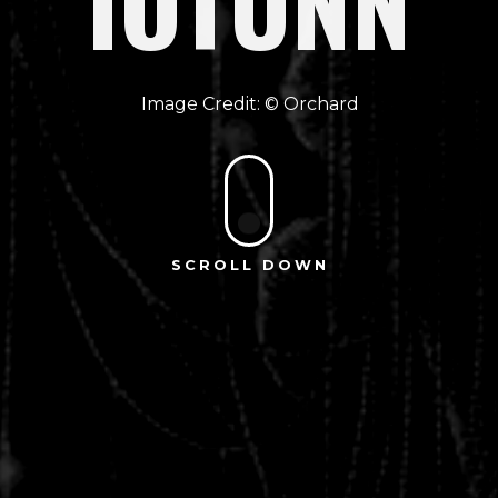
IOTUNN
Orchard