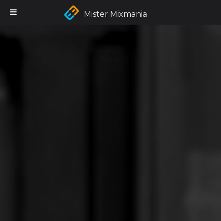
Mister Mixmania