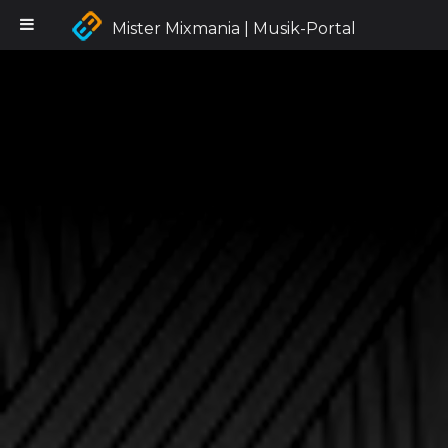
Mister Mixmania | Musik-Portal