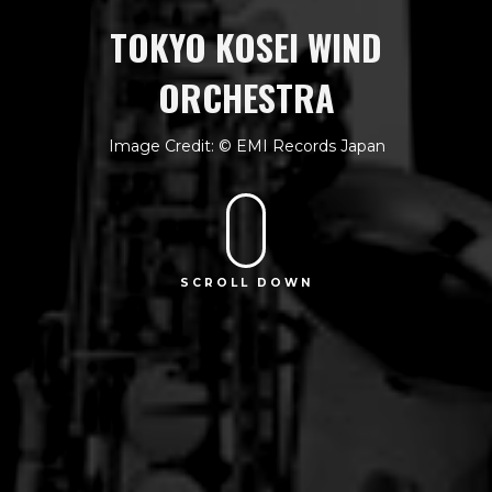
TOKYO KOSEI WIND
ORCHESTRA
EMI Records Japan