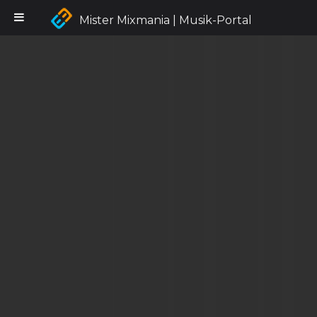
Mister Mixmania | Musik-Portal