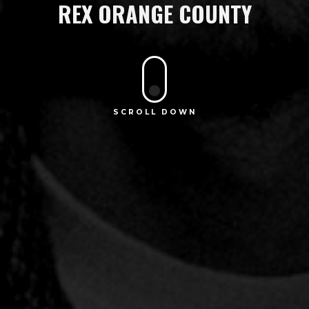
REX ORANGE COUNTY