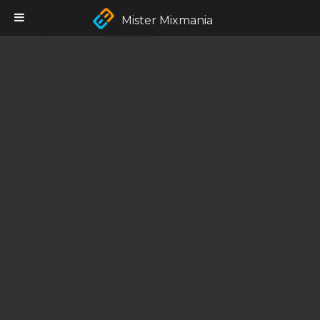
Mister Mixmania