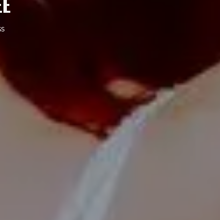
EE
ss