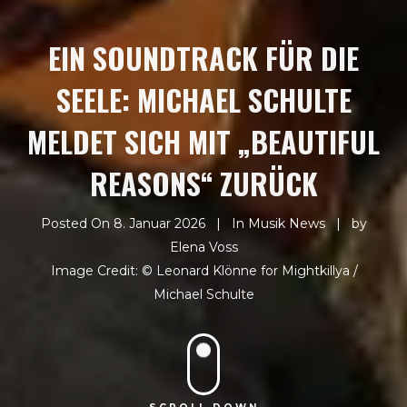
EIN SOUNDTRACK FÜR DIE
SEELE: MICHAEL SCHULTE
MELDET SICH MIT „BEAUTIFUL
REASONS“ ZURÜCK
Posted On 8. Januar 2026
In
Musik News
by
Elena Voss
Leonard Klönne for Mightkillya /
Michael Schulte