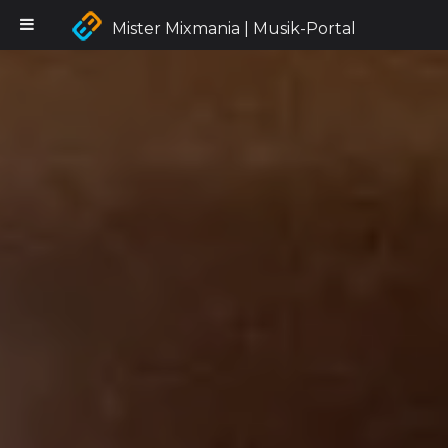
Mister Mixmania | Musik-Portal