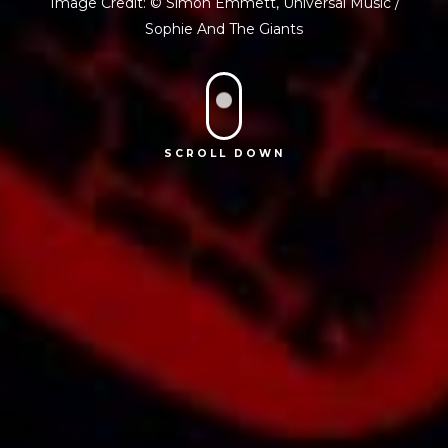
Simon Emmett, Universal Music /
Sophie And The Giants