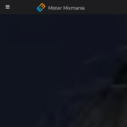
Mister Mixmania