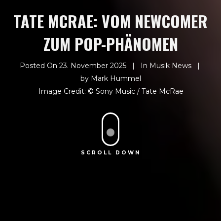
TATE MCRAE: VOM NEWCOMER
ZUM POP-PHÄNOMEN
Posted On 23. November 2025
In
Musik News
by
Mark Hummel
Sony Music / Tate McRae