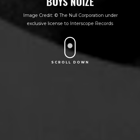
BOYS NOIZE
The Null Corporation under
exclusive license to Interscope Records