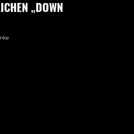
LICHEN „DOWN
anke