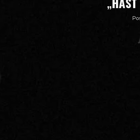
„HAST 
Po