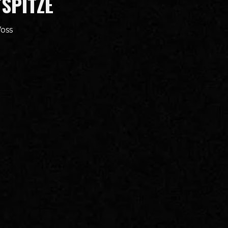
TSPITZE
oss