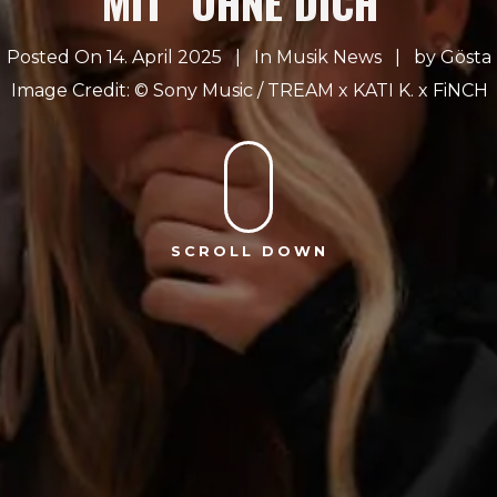
MIT “OHNE DICH”
Posted On 14. April 2025
In
Musik News
by
Gösta
Sony Music / TREAM x KATI K. x FiNCH