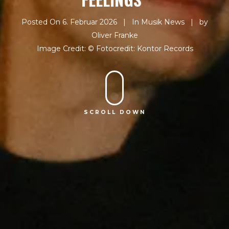
Posted On 6. Februar 2026
In
Musik News
by
Oliver Franke
Fotocredit: Kontor Records