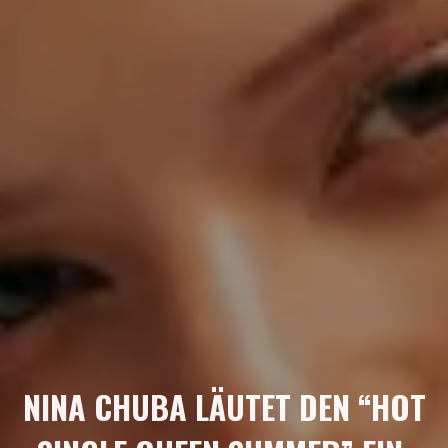
NINA CHUBA LÄUTET DEN “HOT