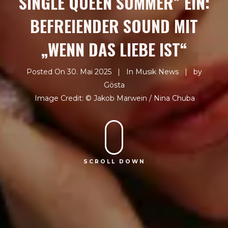
SINGLE QUEEN SUMMER” EIN:
BEFREIENDER SOUND MIT
„WENN DAS LIEBE IST“
Posted On 30. Mai 2025
In
Musik News
by
Gösta
Jakob Marwein / Nina Chuba