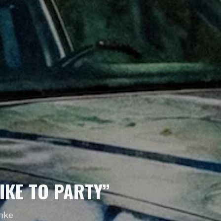
IKE TO PARTY”
anke