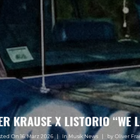
 KRAUSE X LISTORIO “WE L
ted On 16. März 2026
In
Musik News
by
Oliver Fr