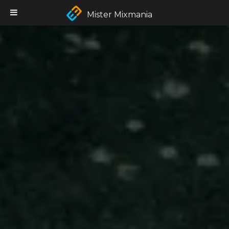
Mister Mixmania