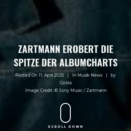
ZARTMANN EROBERT DIE
SPITZE DER ALBUMCHARTS
Posted On 11. April 2025
In
Musik News
by
Gösta
Sony Music / Zartmann