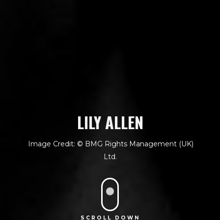
LILY ALLEN
BMG Rights Management (UK)
Ltd.