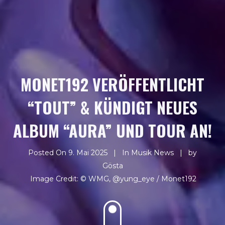
MONET192 VERÖFFENTLICHT
“TOUT” & KÜNDIGT NEUES
ALBUM “AURA” UND TOUR AN!
Posted On 9. Mai 2025
In
Musik News
by
Gösta
WMG, @yung_eye / Monet192