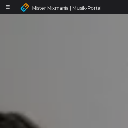
Mister Mixmania | Musik-Portal