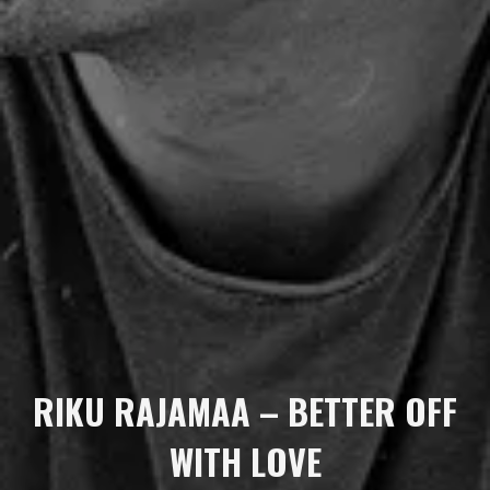
RIKU RAJAMAA – BETTER OFF
WITH LOVE