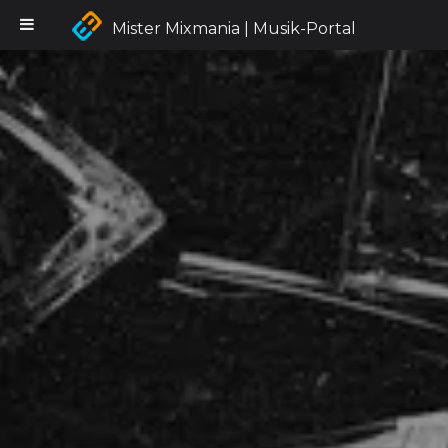
Mister Mixmania | Musik-Portal