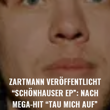
ZARTMANN VERÖFFENTLICHT
“SCHÖNHAUSER EP”: NACH
MEGA-HIT “TAU MICH AUF”