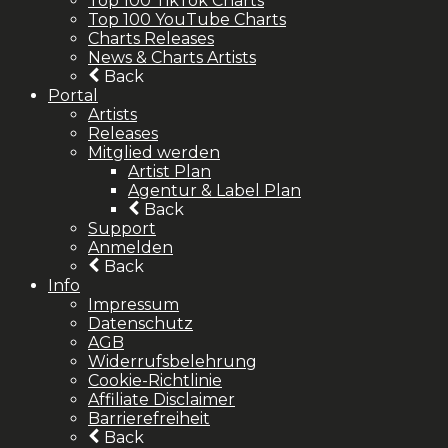
Top 100 TikTok Charts
Top 100 YouTube Charts
Charts Releases
News & Charts Artists
Back
Portal
Artists
Releases
Mitglied werden
Artist Plan
Agentur & Label Plan
Back
Support
Anmelden
Back
Info
Impressum
Datenschutz
AGB
Widerrufsbelehrung
Cookie-Richtlinie
Affiliate Disclaimer
Barrierefreiheit
Back