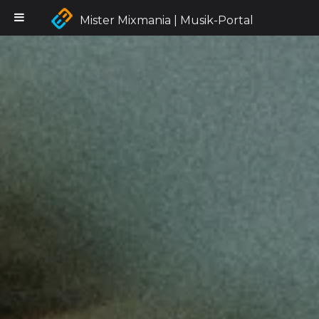
Mister Mixmania | Musik-Portal