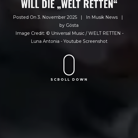
WILL DIE „WELT RETTEN“
Posted On 3. November 2025
In
Musik News
by
Gösta
Universal Music / WELT RETTEN -
Luna Antonia - Youtube Screenshot