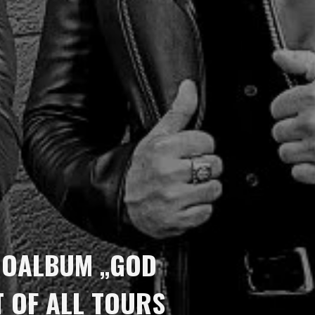
IOALBUM „GOD
T OF ALL TOURS