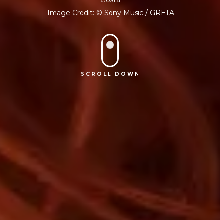
Gösta
Sony Music / GRETA