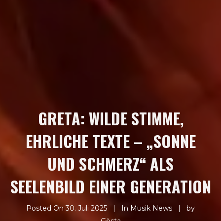
GRETA: WILDE STIMME,
EHRLICHE TEXTE – „SONNE
UND SCHMERZ“ ALS
SEELENBILD EINER GENERATION
Posted On 30. Juli 2025
In
Musik News
by