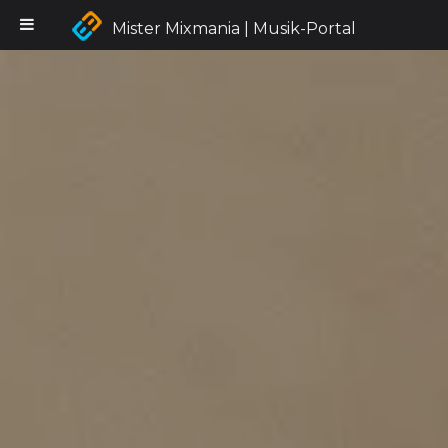
Mister Mixmania | Musik-Portal