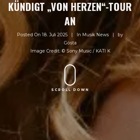
KÜNDIGT „VON HERZEN“-TOUR
AN
Posted On 18. Juli 2025
In
Musik News
by
Gösta
Sony Music / KATI K