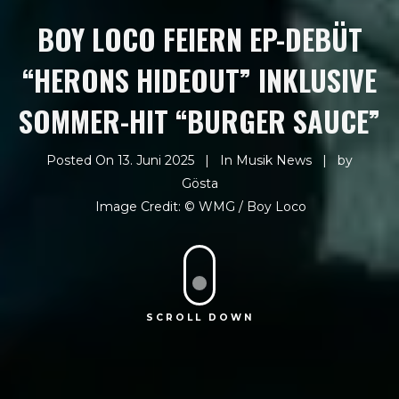
BOY LOCO FEIERN EP-DEBÜT
“HERONS HIDEOUT” INKLUSIVE
SOMMER-HIT “BURGER SAUCE”
Posted On 13. Juni 2025
In
Musik News
by
Gösta
WMG / Boy Loco